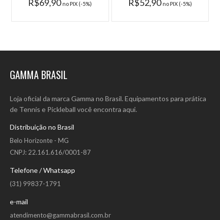
R$69,90
R$52,90
no PIX (-5%)
no PIX (-5%)
GAMMA BRASIL
Loja oficial da marca Gamma no Brasil. Equipamentos para prática
de Tennis e Pickleball você encontra aqui.
Distribuição no Brasil
Belo Horizonte - MG
CNPJ: 22.161.616/0001-87
Telefone / Whatsapp
(31) 99837-1791
e-mail
atendimento@gammabrasil.com.br