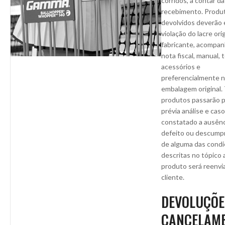
corridos, a contar d
recebimento. Produ
devolvidos deverão 
violação do lacre ori
fabricante, acompa
nota fiscal, manual, 
acessórios e
preferencialmente 
embalagem original.
produtos passarão 
prévia análise e caso
constatado a ausênc
defeito ou descump
de alguma das cond
descritas no tópico a
produto será reenvi
cliente.
DEVOLUÇÕE
CANCELAM