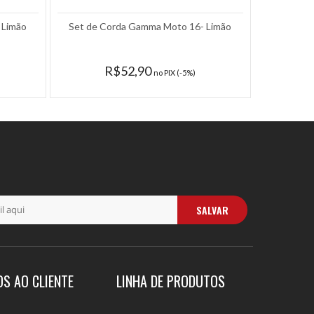
 Limão
Set de Corda Gamma Moto 16- Limão
Set
R$52,90
no PIX (-5%)
SALVAR
OS AO CLIENTE
LINHA DE PRODUTOS