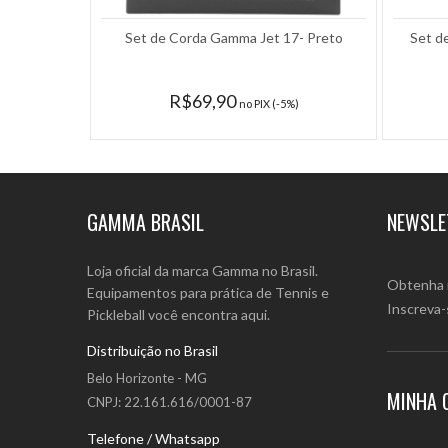
Set de Corda Gamma Jet 17- Preto
Set d
R$69,90
no PIX (-5%)
GAMMA BRASIL
NEWSLE
Loja oficial da marca Gamma no Brasil.
Obtenha 
Equipamentos para prática de Tennis e
Inscreva-
Pickleball você encontra aqui.
Distribuição no Brasil
Belo Horizonte - MG
MINHA 
CNPJ: 22.161.616/0001-87
Telefone / Whatsapp