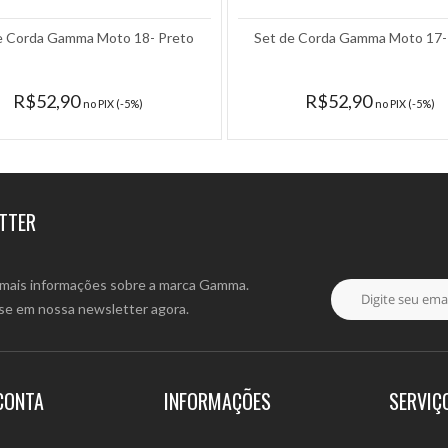
e Corda Gamma Moto 18- Preto
Set de Corda Gamma Moto 17-
R$52,90
R$52,90
no PIX (-5%)
no PIX (-5%)
TTER
mais informações sobre a marca Gamma.
se em nossa newsletter agora.
CONTA
INFORMAÇÕES
SERVIÇ