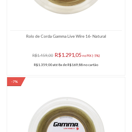
sem sacrificar a durabilidade. Pack com 02 rolos de 15 unidades
cada. Características: - Perfil: Tennis; - Cor: Azul; - Garantia do
fabricante: Contra defeito de fabricação; - Origem: Importado...
R$464,55
Rolo de Corda Gamma Live Wire 16- Natural
COMPRAR
R$1.291,05
R$1.459,00
no PIX (-5%)
Adicionar à lista de comparação.
R$1.359,00 até 8x de R$169,88 no cartão
Adicionar à lista de desejos.
-7%