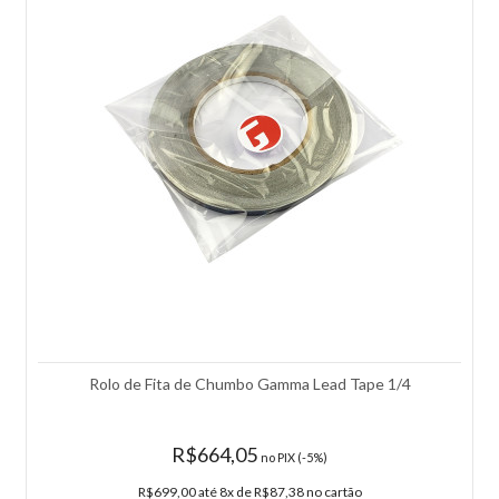
defeito de fabricação; - Origem: Importado...
R$569,91
COMPRAR
Adicionar à lista de comparação.
Adicionar à lista de desejos.
-14%
Rolo de Fita de Chumbo Gamma Lead Tape 1/4
R$664,05
no PIX (-5%)
R$699,00 até 8x de R$87,38 no cartão