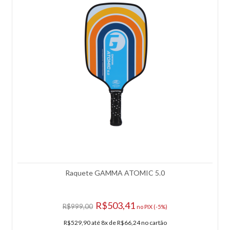
Suporte Tennis Elbow Gamma Band It
Suporte Tennis Elbow Gamma Band It A braçadeira Gamma Band It
alivia e previne a dor associada a tendinite, cotovelo de tenista,
síndrome do túnel do carpo, lesões por esforço repetitivo (LER) e
distúrbios de trauma cumulativo (CTD).Este produto terapêutico
produz um calor sutil que estimula o processo natural de cura do
Raquete GAMMA ATOMIC 5.0
corpo, aumentando o fluxo sanguíneo / oxigênio e reduzindo a
inflamação / espasmos musculares. Pode ser usado no braço direito
ou esquerdo. Características: - Perfil: Esportivo; - Garantia do
R$503,41
R$999,00
no PIX (-5%)
fabricante: Contra defeito de fabricação; - Origem: Importado...
R$529,90 até 8x de R$66,24 no cartão