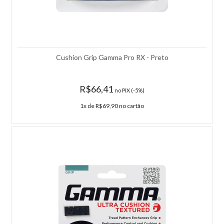
Cushion Grip Gamma Pro RX - Preto
R$66,41
no PIX (-5%)
1x de R$69,90 no cartão
Rolo de Fita de Chumbo Gamma Lead Tape 1/4
Fita de Chumbo Gamma Lead Tape A fita de chumbo (fita de
pesagem da raquete) é usada para personalizar o peso o equilíbrio
da sua raquete. Rolo de 11 mt x 1/4 de largura. Autoadesivo.
Características: - Perfil: Tennis; - Comprimento de 72” X 0,25”; -
Especificação: Autoadesivo; - Garantia do fabricante: Contra defeito