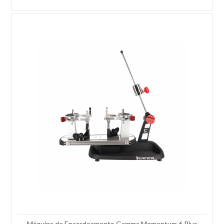
R$284,05
R$329,00
COMPRAR
Adicionar à lista de comparação.
Adicionar à lista de desejos.
-13%
Máquina de Encordoamento Gamma Momentum 6 Plus