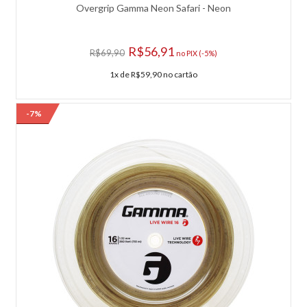
Overgrip Gamma Neon Safari - Neon
R$56,91
R$69,90
no PIX (-5%)
1x de R$59,90 no cartão
-7%
Overgrip Gamma Pro Wrap - Azul Com 30 Unidades
Overgrip Gamma Pro Wrap - Azul com 30 Unidades A superfície
absorvente super macia do Overgrip Gamma Pro Wrap remove a
umidade para proporcionar uma sensação de deslizamento confiante,