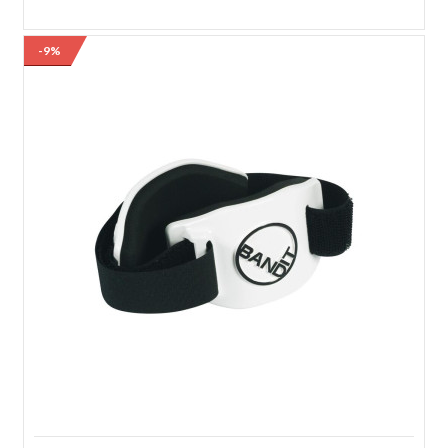
-9%
Overgrip Gamma Neon Safari - Neon
Overgrip Gamma Neon Safari - Neon O Overgrip Gamma Neon Safari
oferece excelente aderência e absorção para reduzir o deslizamento!
Feito de material durável que envolve a raquete e dura mais tempo.
Blister 3 unid. Características: - Perfil: Tennis; - Cor: Neon Zebra
/Leopardo/Tigre; - Garantia do fabricante: Contra defeito de
fabricação; - Origem: Importado...
R$56,91
R$69,90