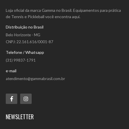
Loja oficial da marca Gamma no Brasil. Equipamentos para prática
de Tennis e Pickleball você encontra aqui.
Distribuição no Brasil
Belo Horizonte - MG
CNPJ: 22.161.616/0001-87
Overgrip Gamma Neon Tac
Telefone / Whatsapp
Overgrip Gamma Neon Tac O Overgrip Gamma Neon Tac foi
(31) 99837-1791
projetado para absorver a umidade, de modo que a sua pegada
permaneça firme mesmo depois de jogar algumas rodadas. Projetado
e-mail
para absorver a umidade de sua mão para uma pegada segura e
atendimento@gammabrasil.com.br
duradoura. Embalagem com 3 unid. Características: - Perfil: Tennis; -
Cor: Padrão de Combate ; - Garantia do fabricante: Contra defeito de
fabricação; - Origem: Importado...
R$61,66
NEWSLETTER
COMPRAR