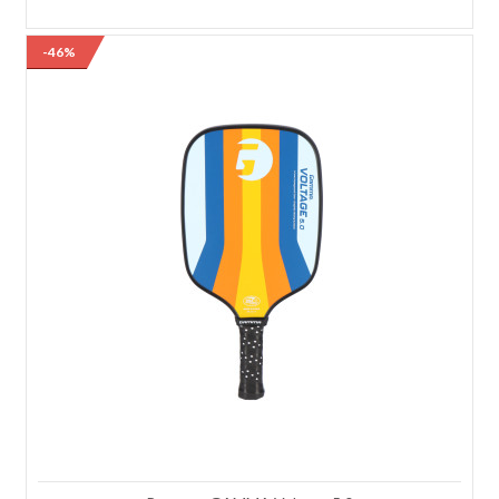
Rolo de Corda Gamma Live Wire 17 - Natural 110
-46%
MetrosConstruçãoÉ composta por milhares de microfilamentos de
alta elasticidade e alta resiliência, finalizados com um revestimento
protetor perolado que previne o desgaste por atrito.TecnologiaAtua
alterando a estrutura molecular do material da corda. Isso aumenta a
capacidade de elasticidade e retenção de energia, proporcionando
um toque mais suave ("amortecido"), excelente redução de vibrações
no braço e uma combinação equilibrada de potência e
controle. DescriçãoA Gamma Live Wire é uma das cordas
multifilamento mais consagradas da marca, desenvolvida para
jogadores que procuram máxima potência, conforto e
sensibilidade.Sua construção premium proporciona excelente
absorção das vibrações, reduzindo significativamente o impacto
transmitido ao braço, enquanto mantém uma resposta rápida,
consistente e extremamente confortável.Oferece uma sensação
macia e "amortecida" no golpe, gerando potência e reduzindo a
vibração no braço para evitar a fadiga, mantendo um excelente nível
de controle.É uma excelente alternativa para quem deseja a sensação
de uma corda natural, com maior durabilidade e menor custo de
manutenção.Principais BenefíciosMáxima potênciaConforto
excepcionalExcelente absorção de vibraçõesSensação semelhante à