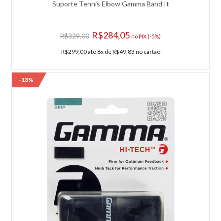
COMPRAR
Suporte Tennis Elbow Gamma Band It
Adicionar à lista de comparação.
R$284,05
R$329,00
Adicionar à lista de desejos.
no PIX (-5%)
R$299,00 até 6x de R$49,83 no cartão
-7%
-13%