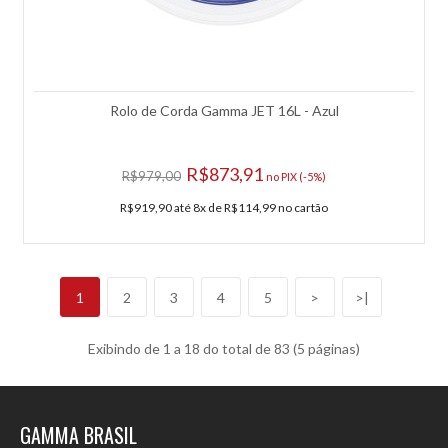
R$75,90
COMPRAR
Adicionar à lista de comparação.
Rolo de Corda Gamma JET 16L - Azul
Adicionar à lista de desejos.
R$873,91
R$979,00
no PIX (-5%)
R$919,90 até 8x de R$114,99 no cartão
1
2
3
4
5
>
>|
Exibindo de 1 a 18 do total de 83 (5 páginas)
GAMMA BRASIL