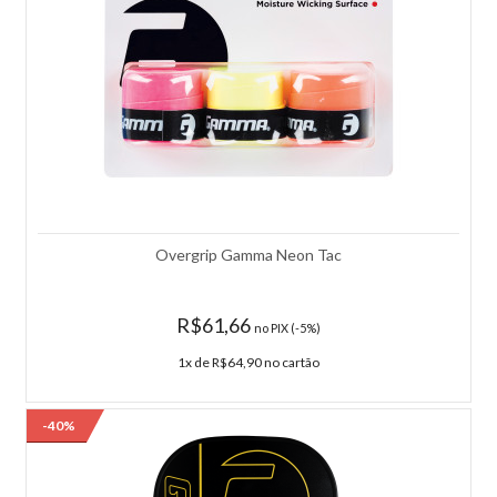
vibração no braço para evitar a fadiga, mantendo um excelente nível
de controle.É uma excelente alternativa para quem deseja a sensação
de uma corda natural, com maior durabilidade e menor custo de
manutenção.Principais Benefícios Máxima potência Conforto
excepcional Excelente absorção de vibrações Sensação semelhante à
corda natural Ótima manutenção de tensão Resposta consistente
durante toda a vida útil Ideal para jogadores que priorizam conforto
e sensibilidade EspecificaçõesConstrução: Multifilamento de alta
elasticidade com revestimento perolado.Tecnologia: Tecnologia
GAMMA Live Wire® (alteração da estrutura molecular).Espessuras
disponíveis: 16 (1,32 mm) Comprimento: Rolo 110 m Cores
disponíveis: Natural
Overgrip Gamma Neon Tac
PERFORMANCECaracterísticaAvaliaçãoPower★★★★★Control
R$1.291,05
R$61,66
R$1.459,00
no PIX (-5%)
1x de R$64,90 no cartão
COMPRAR
-40%
Adicionar à lista de comparação.
Adicionar à lista de desejos.