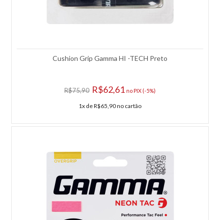
Rolo de Corda Gamma Live Wire 16- Natural
Cushion Grip Gamma HI -TECH Preto
Rolo de Corda Gamma Live Wire 16 - Natural 110
MetrosConstruçãoÉ composta por milhares de microfilamentos de
alta elasticidade e alta resiliência, finalizados com um revestimento
R$62,61
R$75,90
no PIX (-5%)
protetor perolado que previne o desgaste por atrito.TecnologiaAtua
alterando a estrutura molecular do material da corda. Isso aumenta a
1x de R$65,90 no cartão
capacidade de elasticidade e retenção de energia, proporcionando
um toque mais suave ("amortecido"), excelente redução de vibrações
no braço e uma combinação equilibrada de potência e
controle. DescriçãoA Gamma Live Wire é uma das cordas
multifilamento mais consagradas da marca, desenvolvida para
jogadores que procuram máxima potência, conforto e
sensibilidade.Sua construção premium proporciona excelente
absorção das vibrações, reduzindo significativamente o impacto
transmitido ao braço, enquanto mantém uma resposta rápida,
consistente e extremamente confortável.Oferece uma sensação
macia e "amortecida" no golpe, gerando potência e reduzindo a