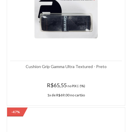
de fabricação; - Origem: Importado...
R$664,05
COMPRAR
Adicionar à lista de comparação.
Adicionar à lista de desejos.
Cushion Grip Gamma Ultra Textured - Preto
-9%
R$65,55
no PIX (-5%)
1x de R$69,00 no cartão
-47%